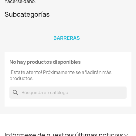
hacerse daño.
Subcategorías
BARRERAS
No hay productos disponibles
¡Estate atento! Próximamente se añadirán más
productos.
search
Infórmese de nuestras últimas noticias y