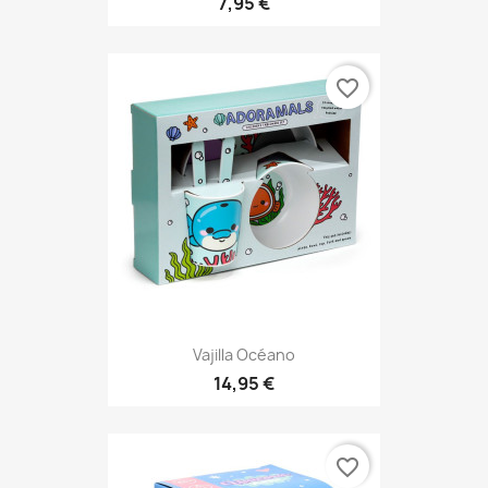
7,95 €
favorite_border
Vajilla Océano
14,95 €
favorite_border