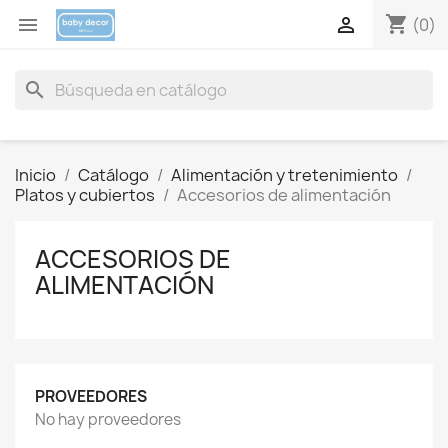
shopping_cart


(0)
search
Inicio
Catálogo
Alimentación y tretenimiento
Platos y cubiertos
Accesorios de alimentación
ACCESORIOS DE
ALIMENTACIÓN
PROVEEDORES
No hay proveedores