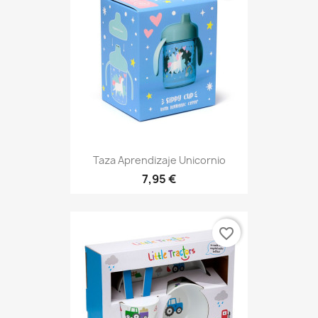
Taza Aprendizaje Unicornio
7,95 €
favorite_border