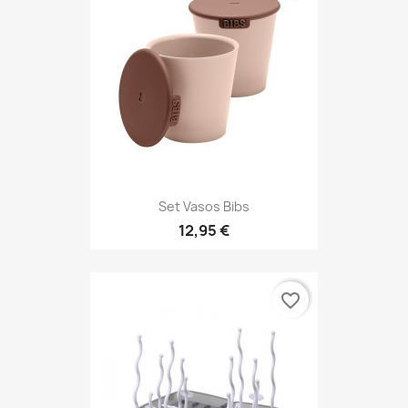
Set Vasos Bibs
12,95 €
favorite_border