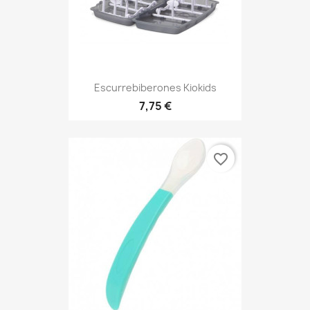
Escurrebiberones Kiokids
7,75 €
favorite_border