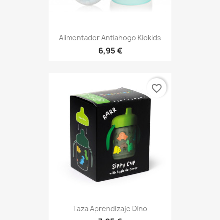
Alimentador Antiahogo Kiokids
6,95 €
favorite_border
Taza Aprendizaje Dino