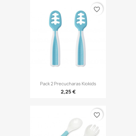
favorite_border
Pack 2 Precucharas Kiokids
2,25 €
favorite_border